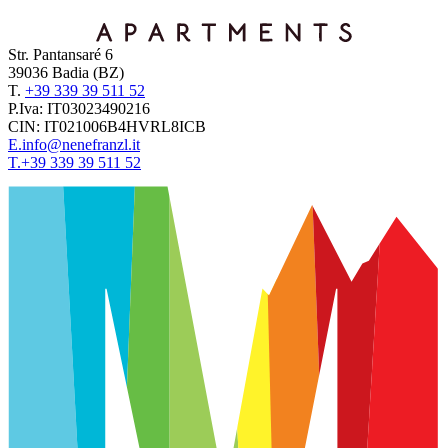
Str. Pantansaré 6
39036
Badia
(BZ)
T.
+39 339 39 511 52
P.Iva:
IT03023490216
CIN:
IT021006B4HVRL8ICB
E.
info@nenefranzl.it
T.
+39 339 39 511 52