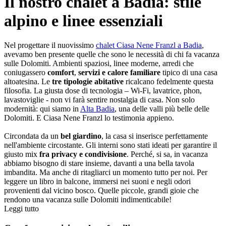
Il nostro chalet a Badia: stile
alpino e linee essenziali
Nel progettare il nuovissimo
chalet Ciasa Nene Franzl a Badia
,
avevamo ben presente quelle che sono le necessità di chi fa vacanza
sulle Dolomiti. Ambienti spaziosi, linee moderne, arredi che
coniugassero
comfort
,
servizi e calore familiare
tipico di una casa
altoatesina. Le
tre tipologie abitative
ricalcano fedelmente questa
filosofia. La giusta dose di tecnologia – Wi-Fi, lavatrice, phon,
lavastoviglie - non vi farà sentire nostalgia di casa. Non solo
modernità: qui siamo in
Alta Badia
, una delle valli più belle delle
Dolomiti. E Ciasa Nene Franzl lo testimonia appieno.
Circondata da un
bel giardino
, la casa si inserisce perfettamente
nell'ambiente circostante. Gli interni sono stati ideati per garantire il
giusto mix
fra privacy e condivisione
. Perché, si sa, in vacanza
abbiamo bisogno di stare insieme, davanti a una bella tavola
imbandita. Ma anche di ritagliarci un momento tutto per noi. Per
leggere un libro in balcone, immersi nei suoni e negli odori
provenienti dal vicino bosco. Quelle piccole, grandi gioie che
rendono una vacanza sulle Dolomiti indimenticabile!
Leggi tutto