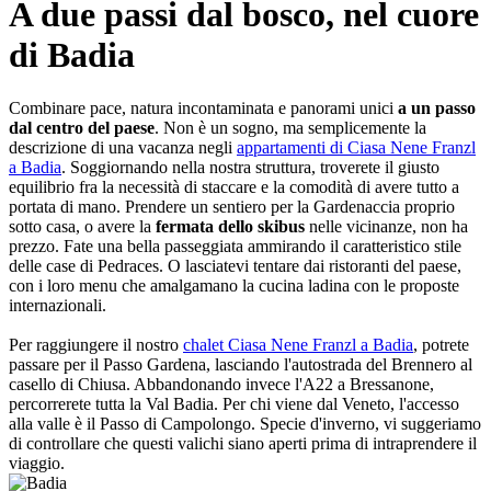
A due passi dal bosco, nel cuore
di Badia
Combinare pace, natura incontaminata e panorami unici
a un passo
dal centro del paese
. Non è un sogno, ma semplicemente la
descrizione di una vacanza negli
appartamenti di Ciasa Nene Franzl
a Badia
. Soggiornando nella nostra struttura, troverete il giusto
equilibrio fra la necessità di staccare e la comodità di avere tutto a
portata di mano. Prendere un sentiero per la Gardenaccia proprio
sotto casa, o avere la
fermata dello skibus
nelle vicinanze, non ha
prezzo. Fate una bella passeggiata ammirando il caratteristico stile
delle case di Pedraces. O lasciatevi tentare dai ristoranti del paese,
con i loro menu che amalgamano la cucina ladina con le proposte
internazionali.
Per raggiungere il nostro
chalet Ciasa Nene Franzl a Badia
, potrete
passare per il Passo Gardena, lasciando l'autostrada del Brennero al
casello di Chiusa. Abbandonando invece l'A22 a Bressanone,
percorrerete tutta la Val Badia. Per chi viene dal Veneto, l'accesso
alla valle è il Passo di Campolongo. Specie d'inverno, vi suggeriamo
di controllare che questi valichi siano aperti prima di intraprendere il
viaggio.